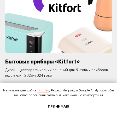
Бытовые приборы «Kitfort»
Дизайн цветографических решений для бытовых приборов -
коллекция 2023-2024 года.
Креативная концепция, цветографическое решение,
Мы используем файлы
cookies
, Яндекс Метрику и Google Analytics чтобы
технологические карты.
ваш опыт посещения сайта был максимально комфортным.
ПРИНИМАЮ
Загрузить ещё