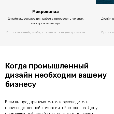
Макролинза
Дизайн аксессуара для работы профессиональных
Дизайн 
мастеров маникюра
Промышленный дизайн, трехмерное моделирование
Промышл
Когда промышленный
дизайн необходим вашему
бизнесу
Если вы предприниматель или руководитель
производственной компании в Ростове-на-Дону,
промышленный дизайн станет стратегическим